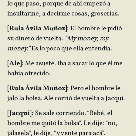
lo que pasó, porque de ahí empezó a
insultarme, a decirme cosas, groserías.
[Rula Ávila Muñoz]:
El hombre le pidió
su dinero de vuelta:
“My money, my
money.”
Es lo poco que ella entendía.
[Ale]:
Me asusté. Iba a sacar lo que él me
había ofrecido.
[Rula Ávila Muñoz]:
Pero el hombre le
jaló la bolsa. Ale corrió de vuelta a Jacqui.
[Jacqui]:
Se sale corriendo. “Bebé, el
hombre me quitó la bolsa”. Le dije: “no,
jálasela”, le dije, “y vente para acá”.