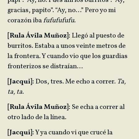
papi”. “Ay, no. Pues ahí los burritos”. “Ay,
gracias, papito”. “Ay, no…” Pero yo mi
corazón iba
fufufufufu
.
[Rula Ávila Muñoz]:
Llegó al puesto de
burritos. Estaba a unos veinte metros de
la frontera. Y cuando vio que los guardias
fronterizos se distraían…
[Jacqui]:
Dos, tres. Me echo a correr.
Ta,
ta, ta
.
[Rula Ávila Muñoz]:
Se echa a correr al
otro lado de la línea.
[Jacqui]:
Y ya cuando vi que crucé la