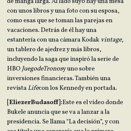
de manga larga. Al lado suyo hay una mesa
con unos libros y una foto con su esposa,
como esas que se toman las parejas en
vacaciones. Detrás de él hay una
estantería con una cámara Kodak
vintage
,
un tablero de ajedrez y más libros,
incluyendo la saga que inspiró la serie de
HBO
Juego
de
Tronos
y uno sobre
inversiones financieras. También una
revista
Life
con los Kennedy en portada.
[Eliezer
Budasoff]:
Este es el video donde
Bukele anuncia que se va a lanzar a la
presidencia. Se llama “La decisión”, y con