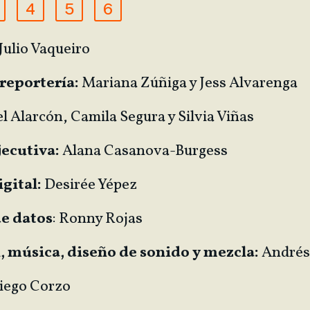
4
5
6
Julio Vaqueiro
reportería:
Mariana Zúñiga y Jess Alvarenga
l Alarcón, Camila Segura y Silvia Viñas
jecutiva:
Alana Casanova-Burgess
gital:
Desirée Yépez
de datos
: Ronny Rojas
 música, diseño de sonido y mezcla:
Andrés 
iego Corzo