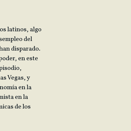
os latinos, algo
esempleo del
e han disparado.
poder, en este
pisodio,
Las Vegas,
y
onomía en la
ista en la
icas de los