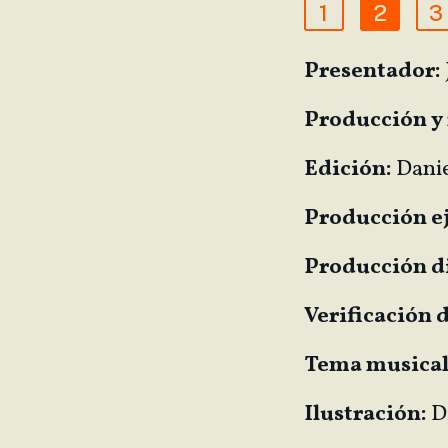
1
2
3
Presentador:
Producción y 
Edición:
Danie
Producción e
Producción di
Verificación 
Tema musical,
Ilustración:
D