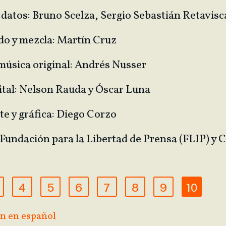
e datos: Bruno Scelza, Sergio Sebastián Retavis
do y mezcla: Martín Cruz
música original: Andrés Nusser
ital: Nelson Rauda y Óscar Luna
te y gráfica: Diego Corzo
 Fundación para la Libertad de Prensa (FLIP) y C
4
5
6
7
8
9
10
n en español