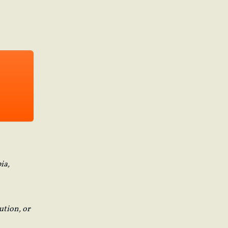
ia,
ution, or