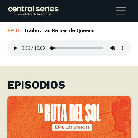
Buscar
EP. 0
Tráiler: Las Reinas de Queens
Skip to main content
EPISODIOS