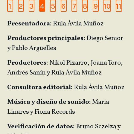
1
2
3
4
5
6
7
8
9
10
11
Presentadora:
Rula Ávila Muñoz
Productores principales:
Diego Senior
y Pablo Argüelles
Productores:
Nikol Pizarro, Joana Toro,
Andrés Sanín y Rula Ávila Muñoz
Consultora editorial:
Rula Ávila Muñoz
Música y diseño de sonido:
Maria
Linares y Fiona Records
Verificación de datos:
Bruno Sczelza y