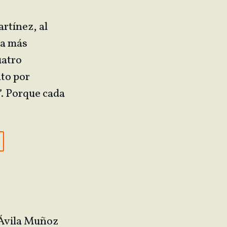
artínez, al
za más
uatro
nto por
”. Porque cada
 Ávila Muñoz