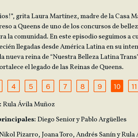
ios!”, grita Laura Martínez, madre de la Casa M
greso a Queens de uno de los concursos de belle
ra la comunidad. En este episodio seguimos a c
ecién llegadas desde América Latina en su inte
la nueva reina de “Nuestra Belleza Latina Trans
rtalece el legado de las Reinas de Queens.
4
5
6
7
8
9
10
11
:
Rula Ávila Muñoz
rincipales:
Diego Senior y Pablo Argüelles
Nikol Pizarro, Joana Toro, Andrés Sanín y Rula