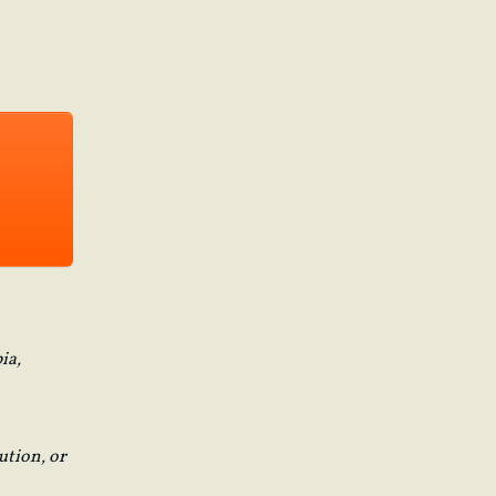
ia,
ution, or